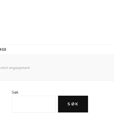
RGE
 stort engasjement
Søk
SØK