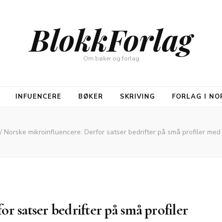
BlokkForlag
Om bøker og forlag
INFUENCERE
BØKER
SKRIVING
FORLAG I NO
/
Norske mikroinfluencere: Derfor satser bedrifter på små profiler med
r satser bedrifter på små profiler