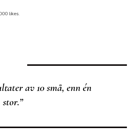
000 likes.
ultater av 10 små, enn én
stor.”