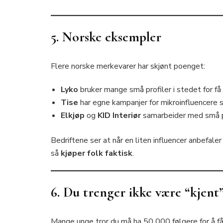
5. Norske eksempler
Flere norske merkevarer har skjønt poenget:
Lyko
bruker mange små profiler i stedet for få 
Tise
har egne kampanjer for mikroinfluencere s
Elkjøp
og
KID Interiør
samarbeider med små p
Bedriftene ser at når en liten influencer anbefaler
så
kjøper folk faktisk
.
6. Du trenger ikke være “kjent
Mange unge tror du må ha 50 000 følgere for å f