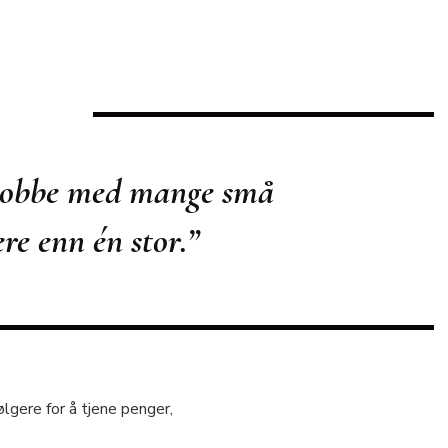
 jobbe med
mange små
ere
enn én stor.”
lgere for å tjene penger,