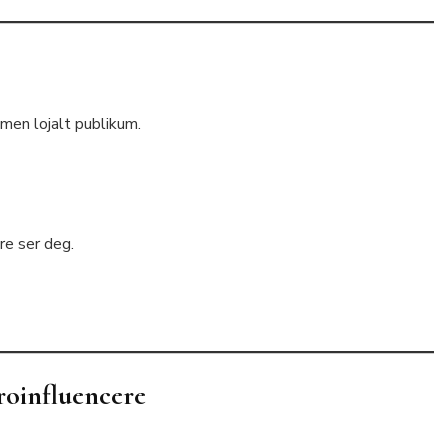
 men lojalt publikum.
are ser deg.
kroinfluencere