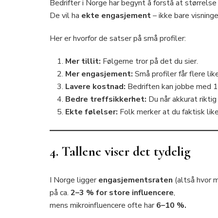
Bedrifter i Norge har begynt å forstå at størrelse 
De vil ha
ekte engasjement
– ikke bare visninge
Her er hvorfor de satser på små profiler:
Mer tillit:
Følgerne tror på det du sier.
Mer engasjement:
Små profiler får flere li
Lavere kostnad:
Bedriften kan jobbe med 10
Bedre treffsikkerhet:
Du når akkurat rikti
Ekte følelser:
Folk merker at du faktisk lik
4. Tallene viser det tydelig
I Norge ligger
engasjementsraten
(altså hvor 
på ca.
2–3 % for store influencere
,
mens mikroinfluencere ofte har
6–10 %.