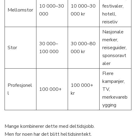
10 000–30
10 000–30
festivaler,
Mellomstor
000
000 kr
hotell,
reiseliv
Nasjonale
merker,
30 000–
30 000–80
Stor
reiseguider,
100 000
000 kr
sponsoravt
aler
Flere
kampanjer,
Profesjonel
100 000+
100 000+
TV,
l
kr
merkevareb
ygging
Mange kombinerer dette med deltidsjobb.
Men for noen har det blitt heltidsinntekt.