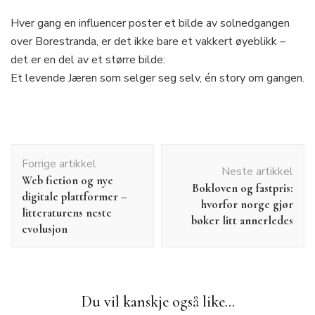
Hver gang en influencer poster et bilde av solnedgangen
over Borestranda, er det ikke bare et vakkert øyeblikk –
det er en del av et større bilde:
Et levende Jæren som selger seg selv, én story om gangen.
Innleggsnavigering
Forrige artikkel
Neste artikkel
Web fiction og nye
Bokloven og fastpris:
digitale plattformer –
hvorfor norge gjør
litteraturens neste
bøker litt annerledes
evolusjon
Du vil kanskje også like...