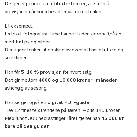
De tjener penger via
affiliate-lenker
, altså små
provisjoner når noen bestiller via deres lenker.
Et eksempel:
En lokal fotograf fra Time har nettsiden
JærenUtpå.no
,
med turtips og bilder.
Der ligger lenker til booking av overnatting, bilutleie og
surfetimer.
Han får
5–10 % provisjon
for hvert salg.
Det gir mellom
4000 og 10 000 kroner i måneden
,
avhengig av sesong.
Han selger også en
digital PDF-guide
:
“De 12 fineste strendene på Jæren” – pris 149 kroner.
Med rundt 300 nedlastinger i året tjener han
45 000 kr
bare på den guiden
.