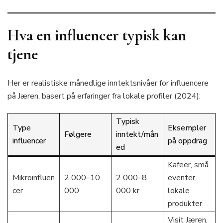
Hva en influencer typisk kan
tjene
Her er realistiske månedlige inntektsnivåer for influencere
på Jæren, basert på erfaringer fra lokale profiler (2024):
Typisk
Type
Eksempler
Følgere
inntekt/mån
influencer
på oppdrag
ed
Kafeer, små
Mikroinfluen
2 000–10
2 000–8
eventer,
cer
000
000 kr
lokale
produkter
Visit Jæren,