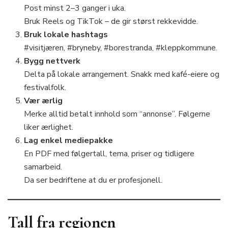
Post minst 2–3 ganger i uka.
Bruk Reels og TikTok – de gir størst rekkevidde.
Bruk lokale hashtags
#visitjæren, #bryneby, #borestranda, #kleppkommune.
Bygg nettverk
Delta på lokale arrangement. Snakk med kafé-eiere og
festivalfolk.
Vær ærlig
Merke alltid betalt innhold som “annonse”. Følgerne
liker ærlighet.
Lag enkel mediepakke
En PDF med følgertall, tema, priser og tidligere
samarbeid.
Da ser bedriftene at du er profesjonell.
Tall fra regionen