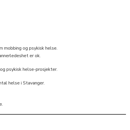
m mobbing og psykisk helse.
annerledeshet er ok.
 og psykisk helse-prosjekter.
tal helse i Stavanger.
e.