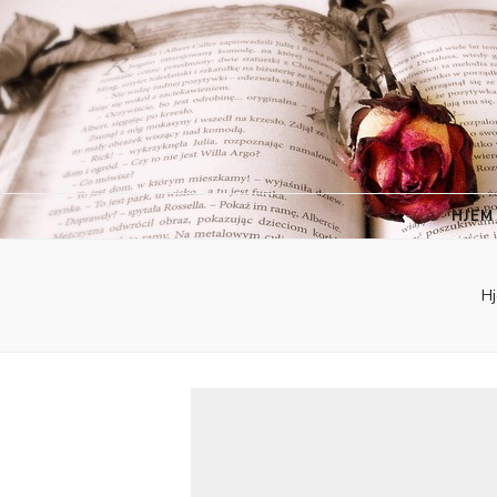
HJEM
H