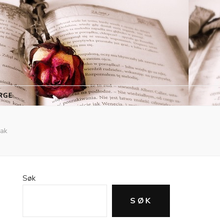
RGE
sak
Søk
SØK