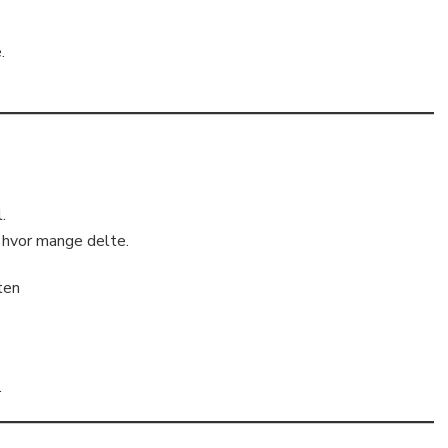
.
.
 hvor mange delte.
ten
.