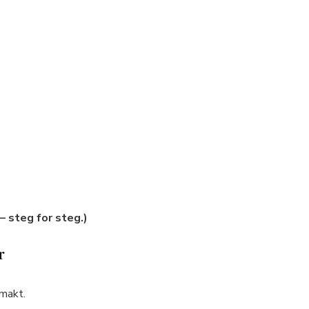
 – steg for steg.)
r
 makt.