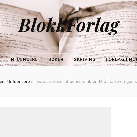
BlokkForlag
Om bøker og forlag
INFUENCERE
BØKER
SKRIVING
FORLAG I NO
jem
/
Infuencere
/
Hvordan bruke influencermakten til å starte en god 